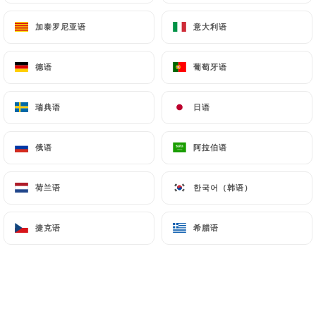
加泰罗尼亚语
加泰罗尼亚语
意大利语
意大利语
德语
德语
葡萄牙语
葡萄牙语
瑞典语
瑞典语
日语
日语
俄语
俄语
阿拉伯语
阿拉伯语
荷兰语
荷兰语
한국어（韩语）
한국어（韩语）
捷克语
捷克语
希腊语
希腊语