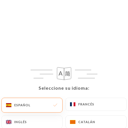
ES
MENÚ
/
INICIO
GALERÍA
Galería
Seleccione su idioma:
Seleccione su idioma:
FRANCÉS
FRANCÉS
ESPAÑOL
ESPAÑOL
INGLÉS
INGLÉS
CATALÁN
CATALÁN