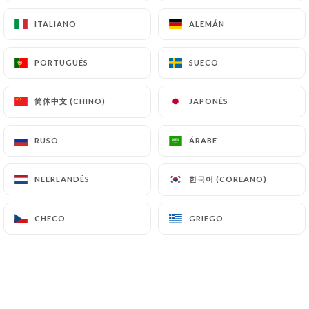
ITALIANO
ITALIANO
ALEMÁN
ALEMÁN
PORTUGUÉS
PORTUGUÉS
SUECO
SUECO
简体中文 (CHINO)
简体中文 (CHINO)
JAPONÉS
JAPONÉS
RUSO
RUSO
ÁRABE
ÁRABE
한국어 (COREANO)
한국어 (COREANO)
NEERLANDÉS
NEERLANDÉS
CHECO
CHECO
GRIEGO
GRIEGO