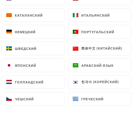
КАТАЛАНСКИЙ
КАТАЛАНСКИЙ
ИТАЛЬЯНСКИЙ
ИТАЛЬЯНСКИЙ
НЕМЕЦКИЙ
НЕМЕЦКИЙ
ПОРТУГАЛЬСКИЙ
ПОРТУГАЛЬСКИЙ
简体中文 (КИТАЙСКИЙ)
简体中文 (КИТАЙСКИЙ)
ШВЕДСКИЙ
ШВЕДСКИЙ
ЯПОНСКИЙ
ЯПОНСКИЙ
АРАБСКИЙ ЯЗЫК
АРАБСКИЙ ЯЗЫК
한국어 (КОРЕЙСКИЙ)
한국어 (КОРЕЙСКИЙ)
ГОЛЛАНДСКИЙ
ГОЛЛАНДСКИЙ
ЧЕШСКИЙ
ЧЕШСКИЙ
ГРЕЧЕСКИЙ
ГРЕЧЕСКИЙ