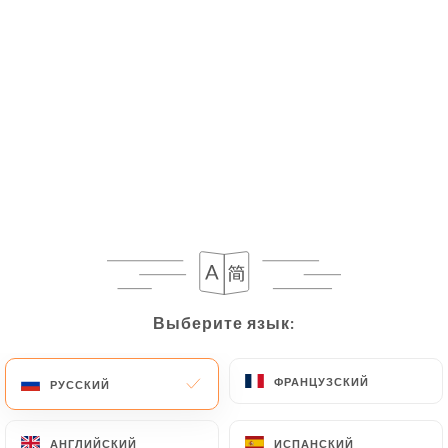
RU
МЕНЮ
/
ГЛАВНАЯ СТРАНИЦА
ГАЛЕРЕЯ
Галерея
Выберите язык:
Выберите язык:
ФРАНЦУЗСКИЙ
ФРАНЦУЗСКИЙ
РУССКИЙ
РУССКИЙ
АНГЛИЙСКИЙ
АНГЛИЙСКИЙ
ИСПАНСКИЙ
ИСПАНСКИЙ