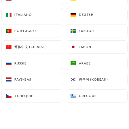
ITALIANO
ITALIANO
DEUTSH
DEUTSH
PORTUGUÊS
PORTUGUÊS
SUÉDOIS
SUÉDOIS
简体中文 (CHINESE)
简体中文 (CHINESE)
JAPON
JAPON
RUSSIE
RUSSIE
ARABE
ARABE
한국어 (KOREAN)
한국어 (KOREAN)
PAYS-BAS
PAYS-BAS
TCHÉQUIE
TCHÉQUIE
GRECQUE
GRECQUE