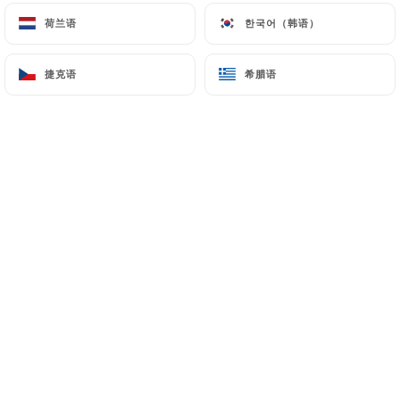
荷兰语
荷兰语
한국어（韩语）
한국어（韩语）
捷克语
捷克语
希腊语
希腊语
Niché en plein cœur de Marseille dans
le quartier d'Endoume, le
Restaurant "Chez Marinette" présente
une cuisine méditerranéenne et Corse
en saison, uniquement à l'ardoise.
Après avoir reçu un accueil convivial et
souriant, chacun aura l'occasion de se