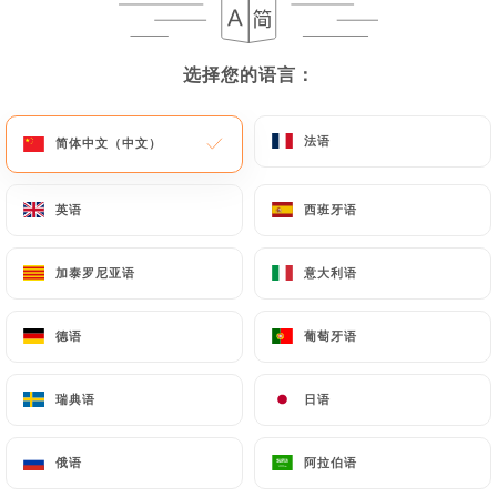
选择您的语言：
选择您的语言：
法语
法语
简体中文（中文）
简体中文（中文）
Chez Marinette
英语
英语
西班牙语
西班牙语
80 评论
加泰罗尼亚语
加泰罗尼亚语
意大利语
意大利语
RESTAURANT TAPAS
25 Rue Joël Recher
德语
德语
葡萄牙语
葡萄牙语
13007 Marseille France
瑞典语
瑞典语
日语
日语
俄语
俄语
阿拉伯语
阿拉伯语
餐厅简介