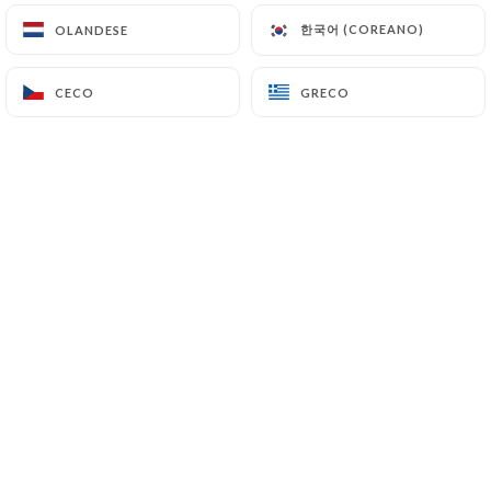
한국어 (COREANO)
한국어 (COREANO)
OLANDESE
OLANDESE
CECO
CECO
GRECO
GRECO
Niché en plein cœur de Marseille dans
le quartier d'Endoume, le
Restaurant "Chez Marinette" présente
une cuisine méditerranéenne et Corse
en saison, uniquement à l'ardoise.
Après avoir reçu un accueil convivial et
souriant, chacun aura l'occasion de se