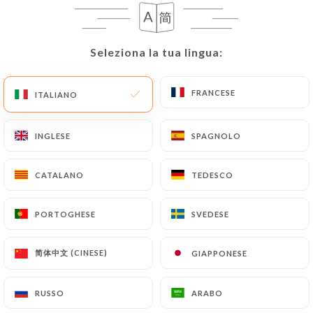
Seleziona la tua lingua:
Seleziona la tua lingua:
FRANCESE
FRANCESE
ITALIANO
ITALIANO
Chez Marinette
INGLESE
INGLESE
SPAGNOLO
SPAGNOLO
RECENSIONE 80
CATALANO
CATALANO
TEDESCO
TEDESCO
RESTAURANT TAPAS
25 Rue Joël Recher
PORTOGHESE
PORTOGHESE
SVEDESE
SVEDESE
13007 Marseille France
简体中文 (CINESE)
简体中文 (CINESE)
GIAPPONESE
GIAPPONESE
RUSSO
RUSSO
ARABO
ARABO
Chi siamo?