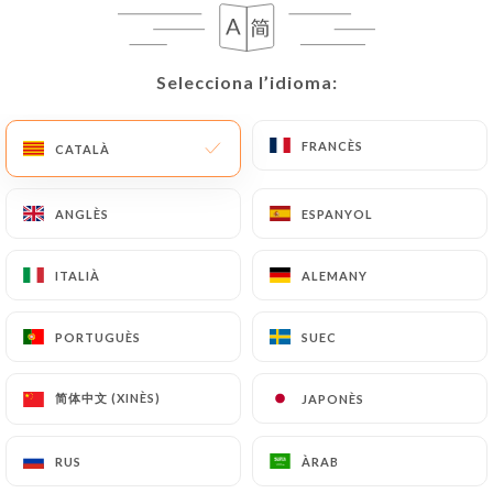
Selecciona l’idioma:
Selecciona l’idioma:
FRANCÈS
FRANCÈS
CATALÀ
CATALÀ
Chez Marinette
ANGLÈS
ANGLÈS
ESPANYOL
ESPANYOL
80 RESSENYA
ITALIÀ
ITALIÀ
ALEMANY
ALEMANY
RESTAURANT TAPAS
25 Rue Joël Recher
PORTUGUÈS
PORTUGUÈS
SUEC
SUEC
13007 Marseille France
简体中文 (XINÈS)
简体中文 (XINÈS)
JAPONÈS
JAPONÈS
RUS
RUS
ÀRAB
ÀRAB
Qui som?