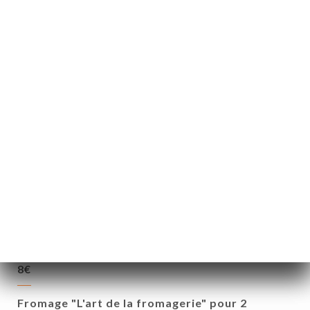
Tiramisù chocolat blanc
8.00€
Fiadone
8.00€
Crème brulée orange & vanille
8.00€
Notre café gourmand
9.00€
Fromage "L'art de la fromagerie" pour 1
8€
Fromage "L'art de la fromagerie" pour 2