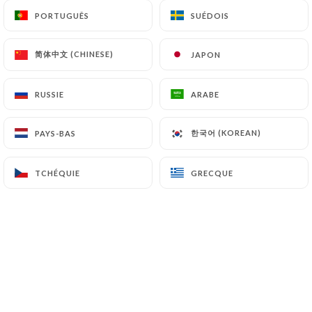
PORTUGUÊS
PORTUGUÊS
SUÉDOIS
SUÉDOIS
À partager ou pas
简体中文 (CHINESE)
简体中文 (CHINESE)
JAPON
JAPON
Beignets de brucciu & pesto
RUSSIE
RUSSIE
ARABE
ARABE
16.00€
Planche de charcuteries (Coppa, Lonzo,
한국어 (KOREAN)
한국어 (KOREAN)
PAYS-BAS
PAYS-BAS
Saucisson)
18€
TCHÉQUIE
TCHÉQUIE
GRECQUE
GRECQUE
NOS PLATS
Poulpe fondant et quinoa
Notre best seller