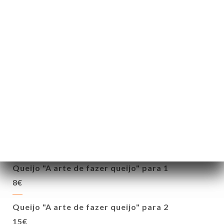
Tiramissu de chocolate branco
8.00€
Fiadone
8.00€
Creme brulée de laranja e baunilha
8.00€
Nosso café gourmet
9.00€
Queijo "A arte de fazer queijo" para 1
8€
Queijo "A arte de fazer queijo" para 2
15€