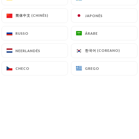
Para compartilhar ou não
简体中文 (CHINÊS)
简体中文 (CHINÊS)
JAPONÊS
JAPONÊS
RUSSO
RUSSO
ÁRABE
ÁRABE
Bolinhos de brucciu e pesto
16.00€
한국어 (COREANO)
한국어 (COREANO)
NEERLANDÊS
NEERLANDÊS
Tábua de charcutaria (Coppa, Lonzo, Salsicha)
18€
CHECO
CHECO
GREGO
GREGO
LOCAL DO NARIZ
Fondant de polvo e quinoa
Nosso best-seller