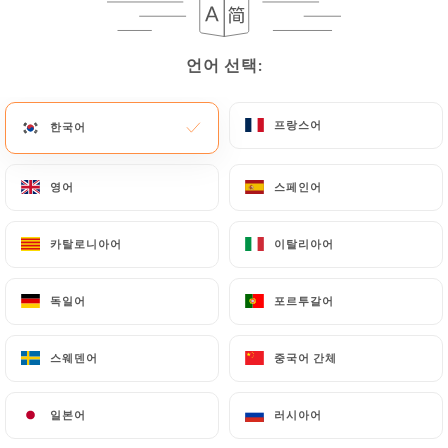
언어 선택:
언어 선택:
프랑스어
프랑스어
한국어
한국어
Chez Marinette
영어
영어
스페인어
스페인어
80 리뷰
카탈로니아어
카탈로니아어
이탈리아어
이탈리아어
RESTAURANT TAPAS
25 Rue Joël Recher
독일어
독일어
포르투갈어
포르투갈어
13007 Marseille France
스웨덴어
스웨덴어
중국어 간체
중국어 간체
일본어
일본어
러시아어
러시아어
소개