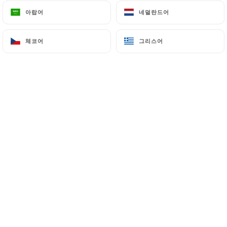
아랍어
아랍어
네덜란드어
네덜란드어
체코어
체코어
그리스어
그리스어
Niché en plein cœur de Marseille dans
le quartier d'Endoume, le
Restaurant "Chez Marinette" présente
une cuisine méditerranéenne et Corse
en saison, uniquement à l'ardoise.
Après avoir reçu un accueil convivial et
souriant, chacun aura l'occasion de se