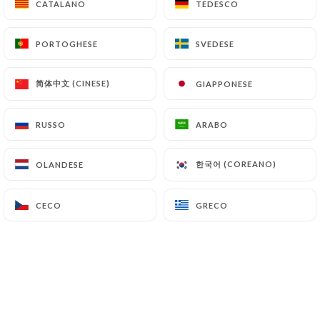
CATALANO
CATALANO
TEDESCO
TEDESCO
PORTOGHESE
PORTOGHESE
SVEDESE
SVEDESE
Yann L. ha lasciato una recensione
Y
1/5
简体中文 (CINESE)
简体中文 (CINESE)
GIAPPONESE
GIAPPONESE
la réservation n'a pas été faite au bon
restaurant ... le restaurant d'où nous
RUSSO
RUSSO
ARABO
ARABO
souhaitions réserver n'existe plus ...
02/08/2024
•
06:14
한국어 (COREANO)
한국어 (COREANO)
OLANDESE
OLANDESE
Maria B. ha lasciato una recensione
M
CECO
CECO
GRECO
GRECO
5/5
Très belles assiettes, produits frais, de
saison parfaitement cuisinés. Personnel
très souriant et attentionné.
17/07/2024
•
08:04