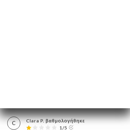
07/05/2024
•
09:25
ghislain n. βαθμολογήθηκε
G
1/5
Fermé
05/05/2024
•
08:23
Kati T. βαθμολογήθηκε
K
1/5
This place isn’t open anymore … to bad
that one can still place reservations online
…
04/05/2024
•
07:42
Clara P. βαθμολογήθηκε
C
1/5