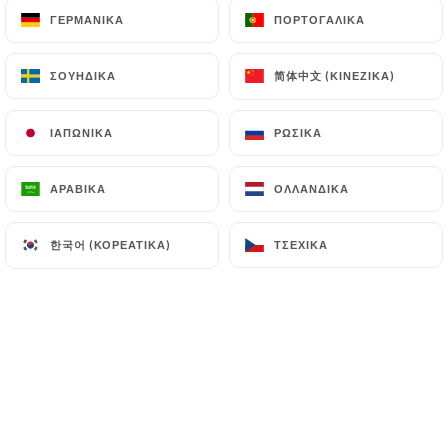
ΓΕΡΜΑΝΙΚΆ
ΓΕΡΜΑΝΙΚΆ
ΠΟΡΤΟΓΑΛΙΚΆ
ΠΟΡΤΟΓΑΛΙΚΆ
Yann L. βαθμολογήθηκε
简体中文 (ΚΙΝΈΖΙΚΑ)
简体中文 (ΚΙΝΈΖΙΚΑ)
ΣΟΥΗΔΙΚΆ
ΣΟΥΗΔΙΚΆ
Y
1/5
la réservation n'a pas été faite au bon
ΙΑΠΩΝΙΚΆ
ΙΑΠΩΝΙΚΆ
ΡΩΣΙΚΆ
ΡΩΣΙΚΆ
restaurant ... le restaurant d'où nous
souhaitions réserver n'existe plus ...
ΑΡΑΒΙΚΆ
ΑΡΑΒΙΚΆ
ΟΛΛΑΝΔΙΚΆ
ΟΛΛΑΝΔΙΚΆ
02/08/2024
•
06:14
한국어 (ΚΟΡΕΆΤΙΚΑ)
한국어 (ΚΟΡΕΆΤΙΚΑ)
ΤΣΈΧΙΚΑ
ΤΣΈΧΙΚΑ
Maria B. βαθμολογήθηκε
M
5/5
Très belles assiettes, produits frais, de
saison parfaitement cuisinés. Personnel
très souriant et attentionné.
17/07/2024
•
08:04