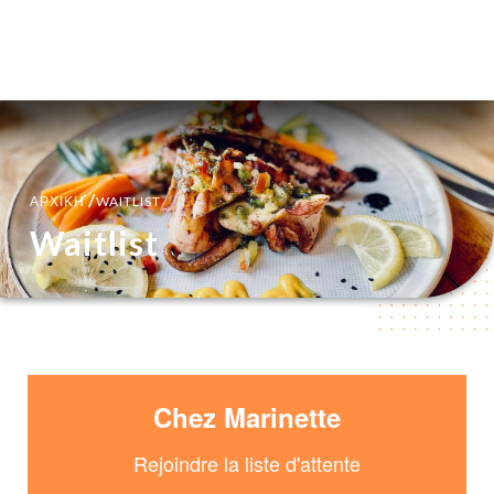
EL
ΜΕΝΟΎ
/
ΑΡΧΙΚΉ
WAITLIST
Waitlist