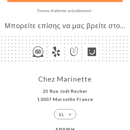
Μπορείτε επίσης να μας βρείτε στο...
ΙΚΉ
ΡΑΦΊΕΣ
ΤΙΚΉ
Chez Marinette
ΝΟΎ
ΑΦΉ
25 Rue Joël Recher
13007 Marseille France
EL
ΑΡΧΙΚΉ