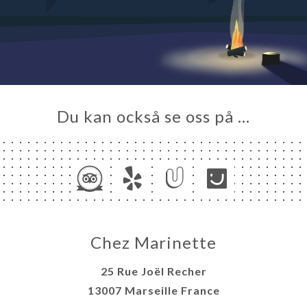
LERI
ÖMEN
NY
TAKT
Du kan också se oss på …
Chez Marinette
25 Rue Joël Recher
13007 Marseille France