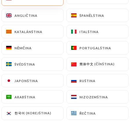
CS
NABÍDKA
ANGLIČTINA
ANGLIČTINA
ŠPANĚLŠTINA
ŠPANĚLŠTINA
KATALÁNŠTINA
KATALÁNŠTINA
ITALŠTINA
ITALŠTINA
NĚMČINA
NĚMČINA
PORTUGALŠTINA
PORTUGALŠTINA
/
DOMŮ
KONTAKT
Kontakt
简体中文 (ČÍNŠTINA)
简体中文 (ČÍNŠTINA)
ŠVÉDŠTINA
ŠVÉDŠTINA
JAPONŠTINA
JAPONŠTINA
RUŠTINA
RUŠTINA
ARABŠTINA
ARABŠTINA
NIZOZEMŠTINA
NIZOZEMŠTINA
한국어 (KOREJŠTINA)
한국어 (KOREJŠTINA)
ŘEČTINA
ŘEČTINA
Chez Marinette