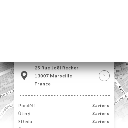
MŮ
ERIE
ENZE
ÍDKA
TAKT
25 Rue Joël Recher
13007 Marseille
France
Pondělí
Zavřeno
Úterý
Zavřeno
Středa
Zavřeno